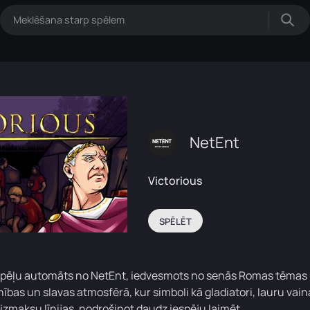
NetEnt
Victorious
SPĒLĒT
 spēļu automāts no NetEnt, iedvesmots no senās Romas tēmas un
nības un slavas atmosfērā, kur simboli kā gladiatori, lauru vai
5 izmaksu līnijas, nodrošinot daudz iespēju laimēt.