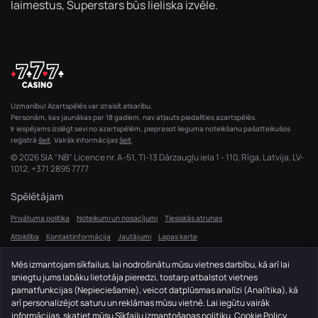
laimestus, Superstars būs lieliska izvēle.
Uzmanību! Azartspēlēs var izraisīt atkarību.
Personām, kas jaunākas par 18 gadiem, nav atļauts piedalīties azartspēlēs.
Ir iespējams izslēgt sevi no azartspēlēm, pieprasot lieguma noteikšanu pašatteikušos
reģistrā
šeit
. Vairāk informācijas
šeit
.
© 2026 SIA "NB" Licence nr. A-51, TI-13 Dārzaugļu iela 1 - 110, Rīga, Latvija, LV-
1012,
+371 2895 7777
Spēlētājam
Privātuma politika
Noteikumi un nosacījumi
Tiesiskās atrunas
Atbildība
Kontaktinformācija
Jautājumi
Lapas karte
Mēs izmantojam sīkfailus, lai nodrošinātu mūsu vietnes darbību, kā arī lai
Casino 777
sniegtu jums labāku lietotāja pieredzi, tostarp atbalstot vietnes
Live Kazino
Sloti
Bonusi un akcijas
Sporta likmes
pamatfunkcijas (Nepieciešamie), veicot datplūsmas analīzi (Analītika), kā
arī personalizējot saturu un reklāmas mūsu vietnē. Lai iegūtu vairāk
Slotu kategorijas
informācijas, skatiet mūsu Sīkfailu izmantošanas politiku.
Cookie Policy