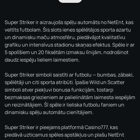
Super Striker ir aizraujošs spēļu automāts no NetEnt, kas
veltīts futbolam. Šis slots ienes spēlētājos sporta azartu
un dinamisku maču atmosfēru, piedāvājot kvalitatīvu
grafiku un intensīvus stadionu skaņas efektus. Spēle ir ar
5 spolīšiem un 20 fiksētām izmaksu līnijām, nodrošinot
daudz iespēju lieliem laimestiem.
Super Striker simboli saistīti ar futbolu — bumbas, zābaki,
spēlētāji un citi sporta atribūti. Īpašie Wild un Scatter
simboli atver piekļuvi bonusa funkcijām, tostarp
bezmaksas griezieniem ar palielinātām laimesta iespējām
un reizinātājiem. Šī spēle ir lieliska futbolu faniem un
dinamisku spēļu automātu cienītājiem.
Super Striker ir pieejams platformā Casino777, kas
piedāvā uzticamus spēles apstākļus un plašu NetEnt