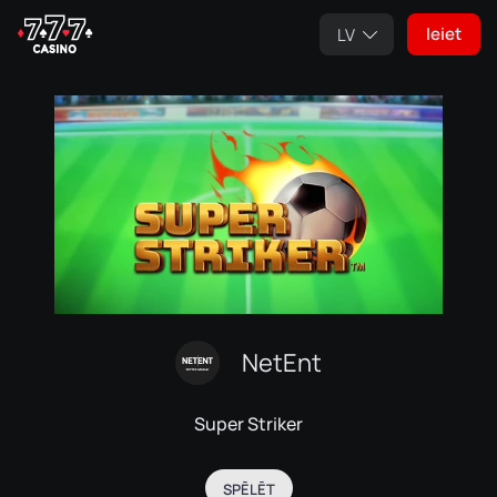
Ieiet
LV
NetEnt
Super Striker
SPĒLĒT