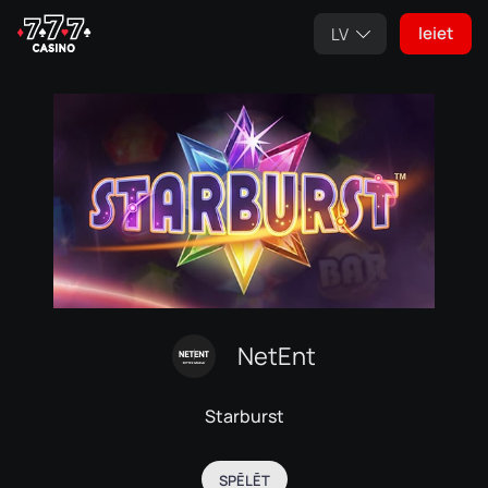
Ieiet
LV
NetEnt
Starburst
SPĒLĒT