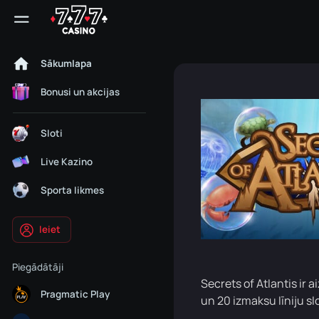
Sākumlapa
Bonusi un akcijas
Sloti
Live Kazino
Sporta likmes
Ieiet
Piegādātāji
Secrets of Atlantis ir
Pragmatic Play
un 20 izmaksu līniju s