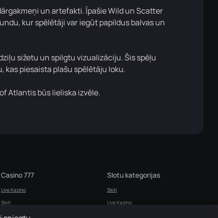
 dārgakmeņi un artefakti. Īpašie Wild un Scatter
ndu, kur spēlētāji var iegūt papildus balvas un
ziļu sižetu un spilgtu vizualizāciju. Šis spēļu
kas piesaista plašu spēlētāju loku.
 Atlantis būs lieliska izvēle.
Casino 777
Slotu kategorijas
Live Kazino
Sloti
Sloti
Live Kazino
Bonusi un akcijas