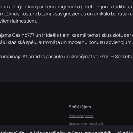
aistīti ar leģendām par seno nogrimušo pilsētu — jūras radības,
a režīmus, tostarp bezmaksas griezienus un unikālu bonusa rau
lieliem laimestiem.
ejams Casino777 un ir ideāls tiem, kas mīl tematiskus slotus ar d
ālu klasiskā spēļu automāta un modernu bonusu apvienojumu, 
ēpumainajā Atlantīdas pasaulē un izmēģināt veiksmi — Secrets of
Spēlētājam
Privātuma politika
Noteikumi un nosacījumi
tļauts piedalīties azartspēlēs.
Tiesiskās atrunas