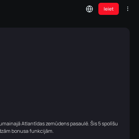
Ieiet
pumainajā Atlantīdas zemūdens pasaulē. Šis 5 spolīšu
audzām bonusa funkcijām.