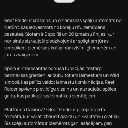
Reef Raider ir krāsains un dinamiskas spēļu automāts no
NetEnt, kas iedvesmots no koraļļu rifu zemūdens
pasaules. Slotam ir 5 spolīši un 20 izmaksu līnijas, kur
norisinās aizraujoši piedzīvojumi ar spilgtiem jūras
simboliem, piemēram, krāsainām zivīm, gliemenēm un
jūras zvaigznēm.
Spēlē ir interesantas bonusa funkcijas, tostarp
bezmaksas griezieni ar dubultotiem laimestiem un Wild
simboli, kas palīdz veidot laimestu kombinācijas. Reef
Raider apvieno pievilcīgu dizainu un aizraujošu spēles
gaitu, kas patiks jūras tematikas cienītājiem.
Platformā Casino777 Reef Raider ir pieejams ērtā
formātā, kur varat izbaudīt azartu un kvalitatīvu grafiku.
Šis spēļu automāts ir piemērots gan iesācējiem, gan