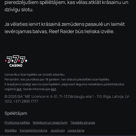
pieredzējušiem spēlētājiem, kas vēlas atklāt krāsainu un
dzīvīgu slotu.
Ja vēlaties ienirt krāsainā zemūdens pasaulē un laimēt
ievērojamas balvas, Reef Raider būs lieliska izvēle.
Uzmanību! Azartspēlēs var izraisīt atkarību.
Personām, kas jaunākas par 18 gadiem, nav atļauts piedalīties azartspēlēs.
Ir iespējams izslēgt sevi no azartspēlēm, pieprasot lieguma noteikšanu pašatteikušos
reģistrā
šeit
. Vairāk informācijas
šeit
.
© 2026 SIA "NB" Licence nr. A-51, TI-13 Dārzaugļu iela 1 - 110, Rīga, Latvija, LV-
1012,
+371 2895 7777
Spēlētājam
Privātuma politika
Noteikumi un nosacījumi
Tiesiskās atrunas
Atbildība
Kontaktinformācija
Jautājumi
Lapas karte