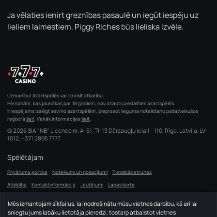
Ja vēlaties ienirt greznības pasaulē un iegūt iespēju uz
lieliem laimestiem, Piggy Riches būs lieliska izvēle.
Uzmanību! Azartspēlēs var izraisīt atkarību.
Personām, kas jaunākas par 18 gadiem, nav atļauts piedalīties azartspēlēs.
Ir iespējams izslēgt sevi no azartspēlēm, pieprasot lieguma noteikšanu pašatteikušos
reģistrā
šeit
. Vairāk informācijas
šeit
.
© 2026 SIA "NB" Licence nr. A-51, TI-13 Dārzaugļu iela 1 - 110, Rīga, Latvija, LV-
1012,
+371 2895 7777
Spēlētājam
Privātuma politika
Noteikumi un nosacījumi
Tiesiskās atrunas
Atbildība
Kontaktinformācija
Jautājumi
Lapas karte
Mēs izmantojam sīkfailus, lai nodrošinātu mūsu vietnes darbību, kā arī lai
Casino 777
sniegtu jums labāku lietotāja pieredzi, tostarp atbalstot vietnes