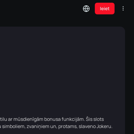
Ieiet
 stilu ar mūsdienīgām bonusa funkcijām. Šis slots
u simboliem, zvaniņiem un, protams, slaveno Jokeru.