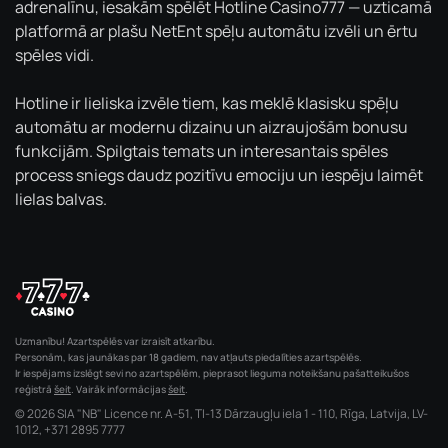
adrenalīnu, iesakām spēlēt Hotline Casino777 — uzticamā
platformā ar plašu NetEnt spēļu automātu izvēli un ērtu
spēles vidi.
Hotline ir lieliska izvēle tiem, kas meklē klasisku spēļu
automātu ar modernu dizainu un aizraujošām bonusu
funkcijām. Spilgtais temats un interesantais spēles
process sniegs daudz pozitīvu emociju un iespēju laimēt
lielas balvas.
Uzmanību! Azartspēlēs var izraisīt atkarību.
Personām, kas jaunākas par 18 gadiem, nav atļauts piedalīties azartspēlēs.
Ir iespējams izslēgt sevi no azartspēlēm, pieprasot lieguma noteikšanu pašatteikušos
reģistrā
šeit
. Vairāk informācijas
šeit
.
© 2026 SIA "NB" Licence nr. A-51, TI-13 Dārzaugļu iela 1 - 110, Rīga, Latvija, LV-
1012,
+371 2895 7777