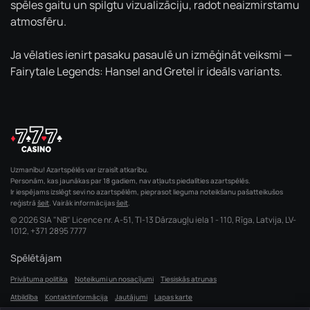
spēles gaitu un spilgtu vizualizāciju, radot neaizmirstamu
atmosfēru.
Ja vēlaties ienirt pasaku pasaulē un izmēģināt veiksmi —
Fairytale Legends: Hansel and Gretel ir ideāls variants.
Uzmanību! Azartspēlēs var izraisīt atkarību.
Personām, kas jaunākas par 18 gadiem, nav atļauts piedalīties azartspēlēs.
Ir iespējams izslēgt sevi no azartspēlēm, pieprasot lieguma noteikšanu pašatteikušos
reģistrā
šeit
. Vairāk informācijas
šeit
.
© 2026 SIA "NB" Licence nr. A-51, TI-13 Dārzaugļu iela 1 - 110, Rīga, Latvija, LV-
1012,
+371 2895 7777
Spēlētājam
Privātuma politika
Noteikumi un nosacījumi
Tiesiskās atrunas
Atbildība
Kontaktinformācija
Jautājumi
Lapas karte