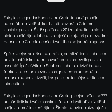
Fairytale Legends: Hansel and Gretel ir burvīgs spēļu
automāts no NetEnt, kas balstīts uz brāļu Grimmu
klasisko pasaku. Šis 5 spolīšu un 20 izmaksu līniju slots
aicina spēlētājus doties aizraujošā ceļojumā pa mežu, kur
Hansels un Gretele cenšas izvairīties no ļaunās raganas.
Spēle izceļas ar krāsainu grafiku, detalizētiem simboliem
un atmosfērisku skaņu pavadījumu, kas ievelk pasaku
pasaulē. Īpašie Wild un Scatter simboli aktivizē bonusa
funkcijas, tostarp bezmaksas griezienus un unikālu
bonusa raundu ar izvēli, kas palielina iespējas uz lieliem
laimestiem.
Fairytale Legends: Hansel and Gretel pieejams Casino777
un būs lieliska izvēle pasaku sižetu un kvalitatīvu NetEnt
spēļu automātu cienītājiem. Šis slots apvieno aizraujošu