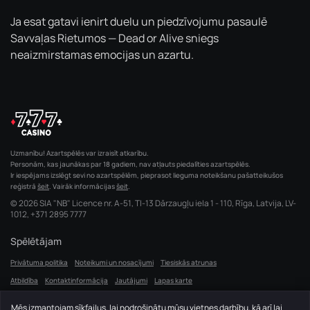
Ja esat gatavi ienirt duelu un piedzīvojumu pasaulē
Savvaļas Rietumos — Dead or Alive sniegs
neaizmirstamas emocijas un azartu.
Uzmanību! Azartspēlēs var izraisīt atkarību.
Personām, kas jaunākas par 18 gadiem, nav atļauts piedalīties azartspēlēs.
Ir iespējams izslēgt sevi no azartspēlēm, pieprasot lieguma noteikšanu pašatteikušos
reģistrā
šeit
. Vairāk informācijas
šeit
.
© 2026 SIA "NB" Licence nr. A-51, TI-13 Dārzaugļu iela 1 - 110, Rīga, Latvija, LV-
1012,
+371 2895 7777
Spēlētājam
Privātuma politika
Noteikumi un nosacījumi
Tiesiskās atrunas
Atbildība
Kontaktinformācija
Jautājumi
Lapas karte
Mēs izmantojam sīkfailus, lai nodrošinātu mūsu vietnes darbību, kā arī lai
Casino 777