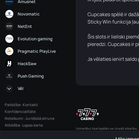
Amusnet
Cupcakes spēlē ir dažād
Novomatic
Sticky Win funkcija ļau
NetEnt
Šis slots ir lieliski p
Evolution gaming
pieredzi. Cupcakes ir 
Pragmatic PlayLive
Ja vēlaties ienirt sald
HackSaw
Push Gaming
Vēl
Palidzība
·
Kontakti
Konfidencialitāte
Noteikumi
·
Juridiskā atruna
Atbildība
·
Lapas karte
Uzmanību! Azartspēlēs var izraisīt atkarību.
Personām, kas jaunākas par 18 gadiem, nav a
© 2026 SIA "NB"