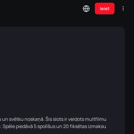
Ieiet
 un svētku noskaņā. Šis slots ir veidots multfilmu
u. Spēle piedāvā 5 spolīšus un 20 fiksētas izmaksu