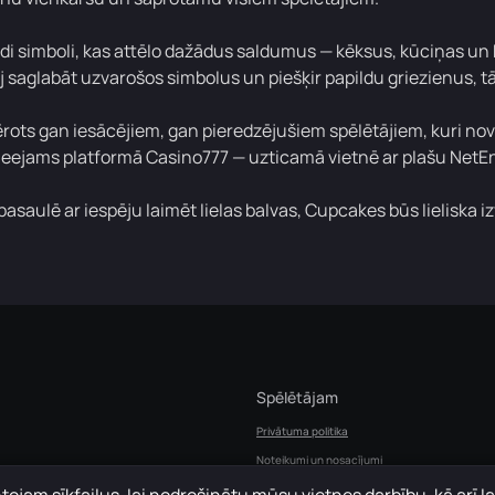
i simboli, kas attēlo dažādus saldumus — kēksus, kūciņas un ko
j saglabāt uzvarošos simbolus un piešķir papildu griezienus, tā
iemērots gan iesācējiem, gan pieredzējušiem spēlētājiem, kuri n
pieejams platformā Casino777 — uzticamā vietnē ar plašu NetEnt
o pasaulē ar iespēju laimēt lielas balvas, Cupcakes būs lieliska 
Spēlētājam
Privātuma politika
Noteikumi un nosacījumi
tļauts piedalīties azartspēlēs.
Tiesiskās atrunas