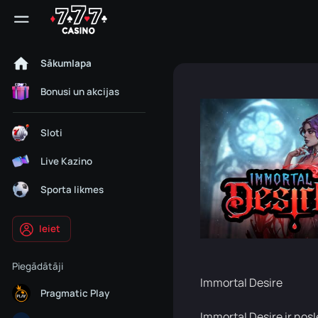
Sākumlapa
Bonusi un akcijas
Sloti
Live Kazino
Sporta likmes
Ieiet
Piegādātāji
Immortal Desire
Pragmatic Play
Immortal Desire ir nos