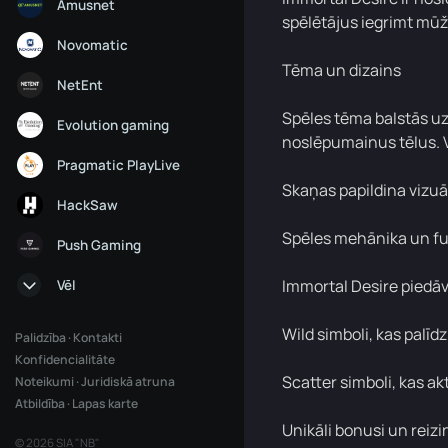
Amusnet
spēlētājus iegrimt mūž
Novomatic
Tēma un dizains
NetEnt
Spēles tēma balstās uz
Evolution gaming
noslēpumainus tēlus. V
Pragmatic PlayLive
Skaņas papildina vizuā
HackSaw
Spēles mehānika un fu
Push Gaming
Immortal Desire piedāv
Vēl
Wild simboli, kas palīd
Palidzība
·
Kontakti
Konfidencialitāte
Scatter simboli, kas a
Noteikumi
·
Juridiskā atruna
Atbildība
·
Lapas karte
Unikāli bonusi un reizi
© 2026 SIA "NB"