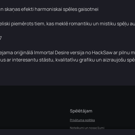
n skaņas efekti harmoniskai spēles gaisotnei
lieliski piemērots tiem, kas meklē romantiku un mistiku spēļu 
7
eejama oriģinālā Immortal Desire versija no HackSaw ar pilnu m
jus ar interesantu stāstu, kvalitatīvu grafiku un aizraujošu spē
Spēlētājam
Privātuma politika
Noteikumi un nosacījumi
tļauts piedalīties azartspēlēs.