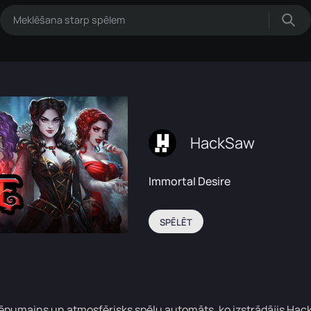
HackSaw
Immortal Desire
SPĒLĒT
lēpumains un atmosfērisks spēļu automāts, ko izstrādājis Hack