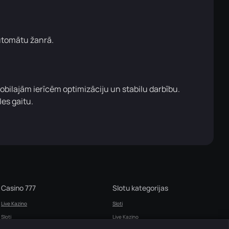
automātu žanrā.
obilajām ierīcēm optimizāciju un stabilu darbību.
les gaitu.
Casino 777
Slotu kategorijas
Live Kazino
Sloti
Sloti
Live Kazino