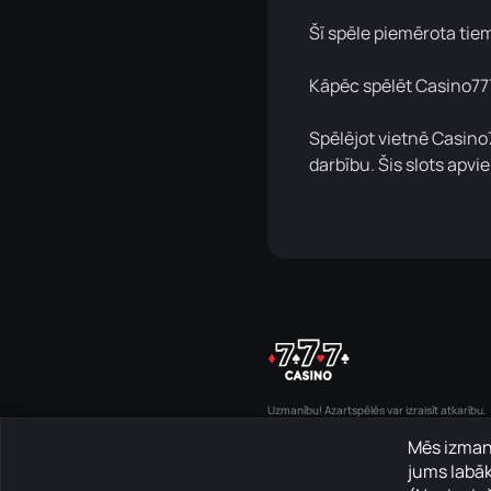
Šī spēle piemērota tiem
Kāpēc spēlēt Casino77
Spēlējot vietnē Casino7
darbību. Šis slots apvi
Uzmanību! Azartspēlēs var izraisīt atkarību.
Personām, kas jaunākas par 18 gadiem, nav a
Mēs izmant
Ir iespējams izslēgt sevi no azartspēlēm, p
jums labāk
reģistrā
šeit
. Vairāk informācijas
šeit
.