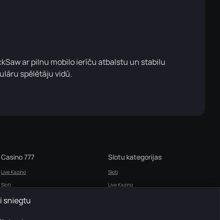
ckSaw ar pilnu mobilo ierīču atbalstu un stabilu
pulāru spēlētāju vidū.
Casino 777
Slotu kategorijas
Live Kazino
Sloti
Sloti
Live Kazino
Bonusi un akcijas
i sniegtu
Sporta likmes