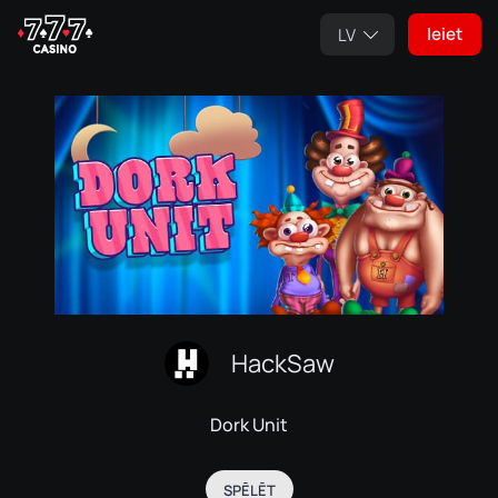
Ieiet
LV
HackSaw
Dork Unit
SPĒLĒT