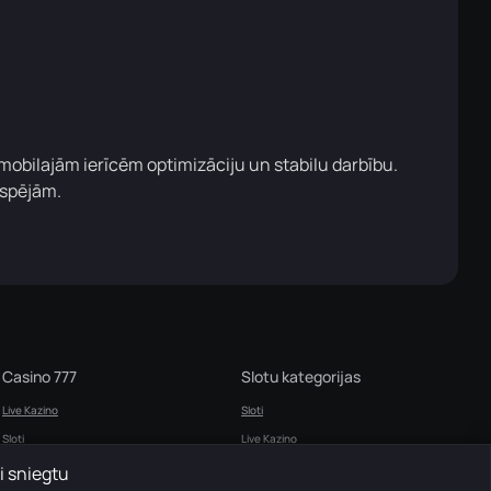
mobilajām ierīcēm optimizāciju un stabilu darbību.
iespējām.
Casino 777
Slotu kategorijas
Live Kazino
Sloti
Sloti
Live Kazino
Bonusi un akcijas
i sniegtu