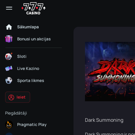
Sākumlapa
Bonusi un akcijas
Sloti
Live Kazino
Sporta likmes
Ieiet
Piegādātāji
Dark Summoning
Pragmatic Play
Dark Summoning ir nosl