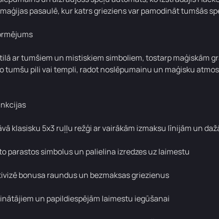
 maģijas pasaulē, kur katrs grieziens var pamodināt tumšās spē
formējums
stilā ar tumšiem un mistiskiem simboliem, tostarp maģiskām g
lo tumšu pili vai templi, radot noslēpumainu un maģisku atmos
nkcijas
ā klasisku 5x3 ruļļu režģi ar vairākām izmaksu līnijām un d
eto parastos simbolus un palielina izredzes uz laimestu
ktivizē bonusa raundus un bezmaksas griezienus
izinātājiem un papildiespējām laimestu iegūšanai