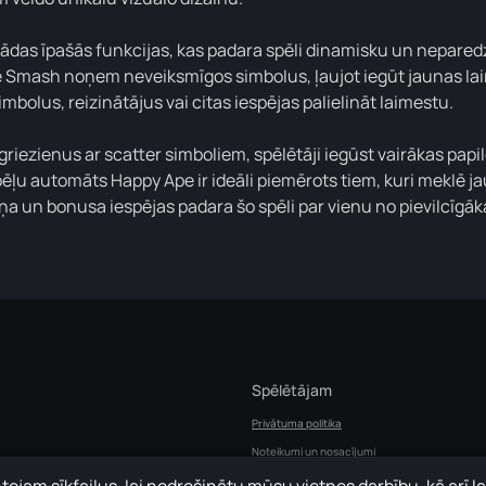
das īpašās funkcijas, kas padara spēli dinamisku un nepared
 Smash noņem neveiksmīgos simbolus, ļaujot iegūt jaunas laim
imbolus, reizinātājus vai citas iespējas palielināt laimestu.
riezienus ar scatter simboliem, spēlētāji iegūst vairākas papi
ēļu automāts Happy Ape ir ideāli piemērots tiem, kuri meklē ja
aņa un bonusa iespējas padara šo spēli par vienu no pievilcīg
Spēlētājam
Privātuma politika
Noteikumi un nosacījumi
tļauts piedalīties azartspēlēs.
Tiesiskās atrunas