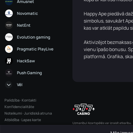
Amusnet
Happy Ape piedāvā dažā
Novomatic
simbolus, savukārt Ape
NetEnt
kas var atklāt papildu s
Evolution gaming
Aktivizējot bezmaksas g
vienu īpašo bonusu. Sp
Pragmatic PlayLive
platformā. Grafika, sk
HackSaw
Push Gaming
Vēl
Palidzība
·
Kontakti
Konfidencialitāte
Noteikumi
·
Juridiskā atruna
Atbildība
·
Lapas karte
Uzmanību! Azartspēlēs var izraisīt atkarību.
Personām, kas jaunākas par 18 gadiem, nav a
© 2026 SIA "NB"