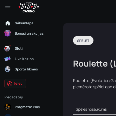
Sākumlapa
Bonusi un akcijas
SPĒLĒT
Sloti
Live Kazino
Roulette (L
Sporta likmes
Roulette (Evolution Gam
Ieiet
piemērota spēlei gan da
Piegādātāji
Pragmatic Play
Spēles nosaukums