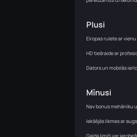
paredzamus iznākumu
Plusi
Eiropas rulete ar vien
HD tiešraide ar profes
Dators un mobilās ierīc
Mīnusi
Nav bonus mehāniku u
Iekšējās likmes ar augs
Galda limiti var ierobe