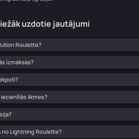
iežāk uzdotie jautājumi
lution Roulette?
nās izmaksas?
žekpoti?
 iecienītās likmes?
sija?
ba no Lightning Roulette?