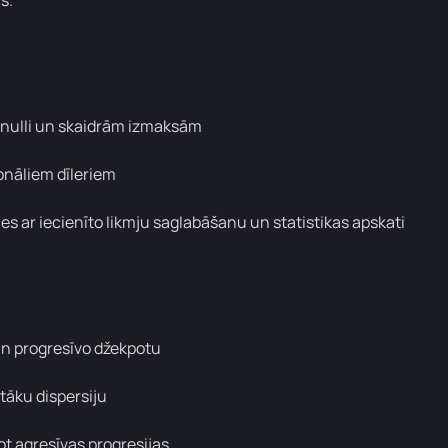
s.
u nulli un skaidrām izmaksām
ionāliem dīleriem
es ar iecienīto likmju saglabāšanu un statistikas apskati
n progresīvo džekpotu
tāku dispersiju
žot agresīvas progresijas