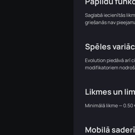
Papildu funkc
Saglabā iecienītās lik
griešanās nav pieejama, 
Spēles variāc
Evolution piedāvā arī c
modifikatoriem nodroš
Likmes un lim
Minimālā likme — 0.50 
Mobilā saderī