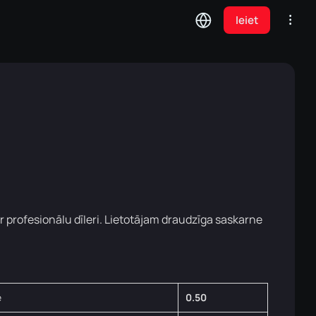
Ieiet
ar profesionālu dīleri. Lietotājam draudzīga saskarne
e
0.50