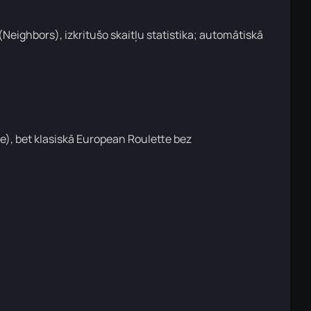
Neighbors), izkritušo skaitļu statistika; automātiskā
te), bet klasiskā European Roulette bez