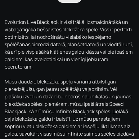
Evolution Live Blackjack ir visātrākā, izsmalcinātākā un
visbagātīgākā tiešsaistes blekdžeka spēle. Viss ir perfekti
optimizēts, lai nodrošinātu vislabāko iespējamo
spēlēšanas pieredzi datorā, planšetdatorā un viedtālrunī,
kā arī pie visplašākā klātienes galdu klāsta vai pie īpašiem
galdiem, kas izveidoti tikai un vienīgi jebkuram
operatoram.
Mūsu daudzie blekdžeka spēļu varianti atbilst gan
pieredzējušu, gan jaunu spēlētāju vajadzībām. Vēl
plašāku izvēli un dažādību nodrošina unikālas un jaunas
blekdžeka spēles, piemēram, mūsu īpaši ātrais Speed
Blackjack, kā arī mūsu Infinite Blackjack spēles. Lielākā
daļa blekdžeka galdu ir balstīti uz mūsu parastajiem
septiņu vietu blekdžeka galdiem ar iespēju likt likmes aiz
galda, savukārt visas mūsu Infinite saimes spēles piedāvā