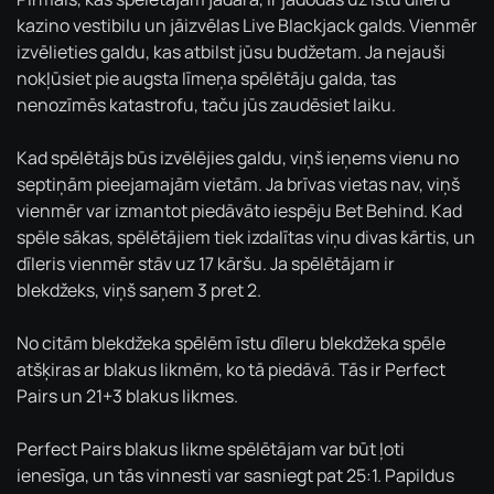
kazino vestibilu un jāizvēlas Live Blackjack galds. Vienmēr
izvēlieties galdu, kas atbilst jūsu budžetam. Ja nejauši
nokļūsiet pie augsta līmeņa spēlētāju galda, tas
nenozīmēs katastrofu, taču jūs zaudēsiet laiku.
Kad spēlētājs būs izvēlējies galdu, viņš ieņems vienu no
septiņām pieejamajām vietām. Ja brīvas vietas nav, viņš
vienmēr var izmantot piedāvāto iespēju Bet Behind. Kad
spēle sākas, spēlētājiem tiek izdalītas viņu divas kārtis, un
dīleris vienmēr stāv uz 17 kāršu. Ja spēlētājam ir
blekdžeks, viņš saņem 3 pret 2.
No citām blekdžeka spēlēm īstu dīleru blekdžeka spēle
atšķiras ar blakus likmēm, ko tā piedāvā. Tās ir Perfect
Pairs un 21+3 blakus likmes.
Perfect Pairs blakus likme spēlētājam var būt ļoti
ienesīga, un tās vinnesti var sasniegt pat 25:1. Papildus