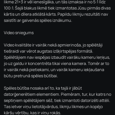
likme 21+3 ir vēl ienesīgāka, un tās izmaksa ir no 5:1 līdz
100:1. Šajā blakus likmē tiek izmantotas Jūsu pirmās divas
kārtis un dīlera atklātā kārts. Papildu likmju rezultāti nav
saistīti ar galvenās spēles iznākumu.
Video sniegums
Video kvalitāte ir vairāk nekā apmierinoša, jo spēlētāji
tiešraidi var vērot augstas izšķirtspējas formātā.
Spēlētājiem nav iespējas izbaudīt vairāku kameru leņķus,
jo uz galdu ir koncentrēta tikai viena kamera. Tomēr ar to
ir vairāk nekā pietiekami, un vairāk kameru iekļaušana
būtu pretrunā spēles būtībai.
Spēles būtība nosaka arī to, ka tajā ir jābūt
datorģenerētiem elementiem. Piemēram, tur, kur katrs no
septiņiem spēlētājiem sēž, tiek izmantoti datorizēti attēli.
Tas ietver viņu lietotājvārdus, likmju likmes un kopējo
kāršu vērtību, kas ir viņu rokās.