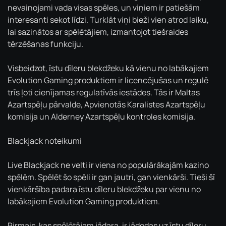
nevainojami vada visas spēles, un viņiem ir patiešām
interesanti sekot līdzi. Turklāt viņi bieži vien atrod laiku,
lai sazinātos ar spēlētājiem, izmantojot tiešraides
tērzēšanas funkciju.
Visbeidzot, īstu dīleru blekdžeku kā vienu no labākajiem
Evolution Gaming produktiem ir licencējušas un regulē
trīs ļoti cienījamas regulatīvās iestādes. Tās ir Maltas
Azartspēļu pārvalde, Apvienotās Karalistes Azartspēļu
komisija un Alderney Azartspēļu kontroles komisija.
Blackjack noteikumi
Live Blackjack ne velti ir viena no populārākajām kazino
spēlēm. Spēlēt šo spēli ir gan jautri, gan vienkārši. Tieši šī
vienkāršība padara īstu dīleru blekdžeku par vienu no
labākajiem Evolution Gaming produktiem.
Pirmais, kas spēlētājam jādara, ir jādodas uz īstu dīleru