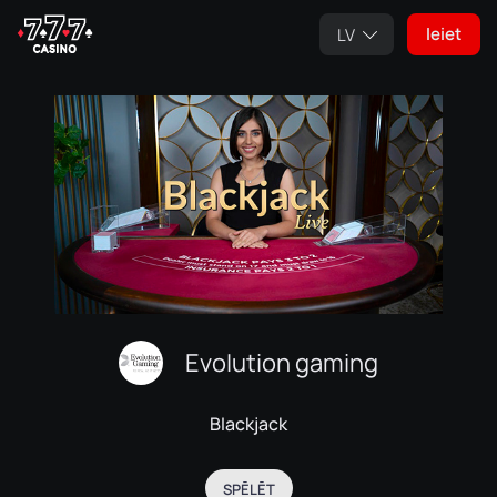
Ieiet
LV
Evolution gaming
Blackjack
SPĒLĒT