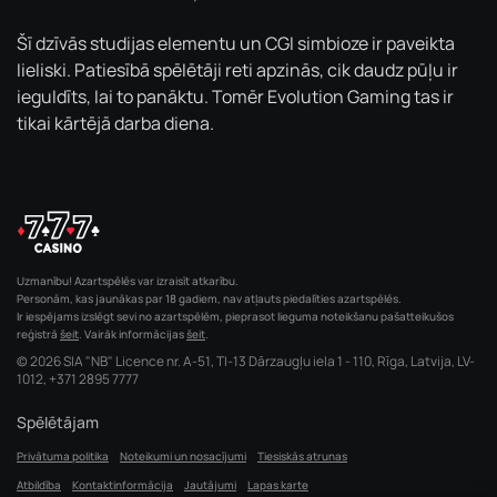
Šī dzīvās studijas elementu un CGI simbioze ir paveikta
lieliski. Patiesībā spēlētāji reti apzinās, cik daudz pūļu ir
ieguldīts, lai to panāktu. Tomēr Evolution Gaming tas ir
tikai kārtējā darba diena.
Uzmanību! Azartspēlēs var izraisīt atkarību.
Personām, kas jaunākas par 18 gadiem, nav atļauts piedalīties azartspēlēs.
Ir iespējams izslēgt sevi no azartspēlēm, pieprasot lieguma noteikšanu pašatteikušos
reģistrā
šeit
. Vairāk informācijas
šeit
.
© 2026 SIA "NB" Licence nr. A-51, TI-13 Dārzaugļu iela 1 - 110, Rīga, Latvija, LV-
1012,
+371 2895 7777
Spēlētājam
Privātuma politika
Noteikumi un nosacījumi
Tiesiskās atrunas
Atbildība
Kontaktinformācija
Jautājumi
Lapas karte