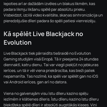
lepoties arī ar dažādām izvēles un blakus likmēm, kas
padara likmju likšanu spēlē par absolūtu prieku.
Visbeidzot, izcilā video kvalitāte, skaņas sinhronizācija un
pieredzējušie dīleri padara šo spēli patiesi vienreizēju.
Kā spēlēt Live Blackjack no
Evolution
Live Blackjack tiek pārraidīts tiešraidē no Evolution
Gaming studijām visā Eiropā. Tā ir pieejama 24 stundas
diennaktī, katru dienu. Tai var viegli piekļūt no jebkuras
ierīces, un tā ir vēl viena priekšrocība, kas bieži paliek
nepamanīta. Tas nozīmē, ka spēli var spēlēt gan no iOS
vai Android ierīces, gan arī no datora.
Viena no galvenajām visu īstu dīleru kazino spēļu
iezīmēm ir klātienes dīleris. Īstu dīleru kazino īstu dīleru
blekdžeka spēlē dīleri ir absolūti augstākās klases. Viņi