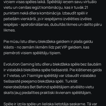
viņiem visas spēles laikā. Spēlētāji ieņem savu virtuālo
vietu un cenšas iegūt kombināciju, kas ir tuvāk 21
punktam nekā dīlera kombinācija. Izbaudīt spēli ir
patiešām vienkārši, jo ir iespējams izvēlēties izvēles
iespējas - apdrošināšanas, dubultās likmes un dalīto pāru
likmes.
Pie mūsu īstu dīleru blekdžeka galdiem ir plašs galdu
klāsts - no zemām likmēm līdz pat VIP galdiem, kas
piemēroti visiem spēlētāju tipiem.
Evolution Gaming īstu dīleru blekdžeka spēle bez šaubām
ir vislabākā blekdžeka spēle tiešsaistē. Pie klātienes galda
ir 7 vietas, un 7 laimīgie spēlētāji var izbaudīt vislabāko
tiešsaistē pieejamo blekdžeka spēli. Turklāt
neierobežotais Bet Behind spēlētājiem atvēlēto vietu
skaits ļauj piedalīties praktiski ikvienam spēlētājam.
Spēle ir izcila spēle un lieliska lietotāja saskarne. Tā var