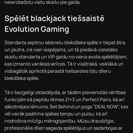
neierobežotu vietu skaitu pie galda.
Spēlēt blackjack tiešsaistē
Evolution Gaming
Standarta septiņu sēdvietu blekdžeka spēle ir tikpat ātra
un jautra, cik vien iespējams, un tā piedāvā vislielāko
skaitu standarta un VIP galdu no viena avota spēlētājiem,
kas izmanto vairākas ierīces. Tā ir visātrākā, veiklākā un
visbagātāk aprīkotā parastā tiešsaistes īstu dīleru
blekdžeka spēle.
Tā ir bezgalīgi izklaidējoša, ar tādām pievienotās vērtības
funkcijām kā papildu likmes 21+3 un Perfect Pairs, kā arī
sākotnējais lēmums, Bet Behind un poga "DEAL NOW", kas
vēl vairāk paātrina spēles tempu un pulsu, kā arī
nodrošina milzīgu mērogojamību. Mūsu draudzīgie,
profesionālie dīleri sagaida spēlētājus un sadarbojas ar