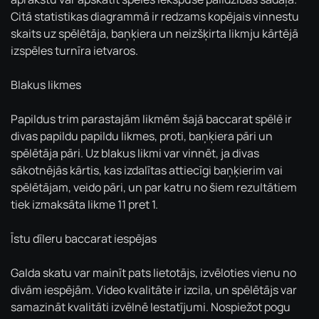
Citā statistikas diagrammā ir redzams kopējais vinnestu
skaits uz spēlētāja, baņķiera un neizšķirta likmju kārtējā
izspēles turnīra ietvaros.
Blakus likmes
Papildus trim parastajām likmēm šajā baccarat spēlē ir
divas papildu papildu likmes, proti, baņķiera pāri un
spēlētāja pāri. Uz blakus likmi var vinnēt, ja divas
sākotnējās kārtis, kas izdalītas attiecīgi baņķierim vai
spēlētājam, veido pāri, un par katru no šiem rezultātiem
tiek izmaksāta likme 11 pret 1.
Īstu dīleru baccarat iespējas
Galda skatu var mainīt pats lietotājs, izvēloties vienu no
divām iespējām. Video kvalitāte ir izcila, un spēlētājs var
samazināt kvalitāti izvēlnē Iestatījumi. Nospiežot pogu