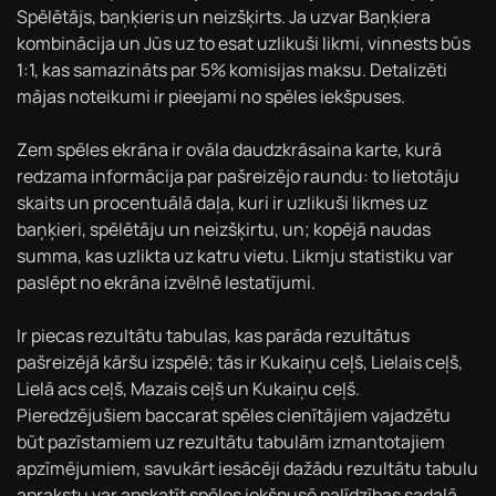
Spēlētājs, baņķieris un neizšķirts. Ja uzvar Baņķiera
kombinācija un Jūs uz to esat uzlikuši likmi, vinnests būs
1:1, kas samazināts par 5% komisijas maksu. Detalizēti
mājas noteikumi ir pieejami no spēles iekšpuses.
Zem spēles ekrāna ir ovāla daudzkrāsaina karte, kurā
redzama informācija par pašreizējo raundu: to lietotāju
skaits un procentuālā daļa, kuri ir uzlikuši likmes uz
baņķieri, spēlētāju un neizšķirtu, un; kopējā naudas
summa, kas uzlikta uz katru vietu. Likmju statistiku var
paslēpt no ekrāna izvēlnē Iestatījumi.
Ir piecas rezultātu tabulas, kas parāda rezultātus
pašreizējā kāršu izspēlē; tās ir Kukaiņu ceļš, Lielais ceļš,
Lielā acs ceļš, Mazais ceļš un Kukaiņu ceļš.
Pieredzējušiem baccarat spēles cienītājiem vajadzētu
būt pazīstamiem uz rezultātu tabulām izmantotajiem
apzīmējumiem, savukārt iesācēji dažādu rezultātu tabulu
aprakstu var apskatīt spēles iekšpusē palīdzības sadaļā.