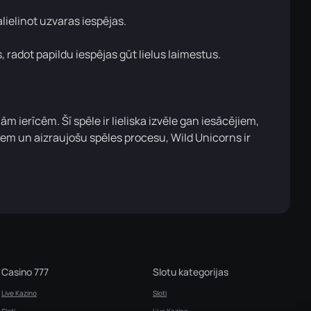
alielinot uzvaras iespējas.
, radot papildu iespējas gūt lielus laimestus.
m ierīcēm. Šī spēle ir lieliska izvēle gan iesācējiem,
iem un aizraujošu spēles procesu, Wild Unicorns ir
Casino 777
Slotu kategorijas
Live Kazino
Sloti