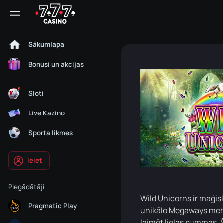
Sākumlapa
Bonusi un akcijas
Sloti
Live Kazino
Sporta likmes
Ieiet
Piegādātāji
Wild Unicorns ir maģis
Pragmatic Play
unikālo Megaways mehā
laimēt lielas summas. Š