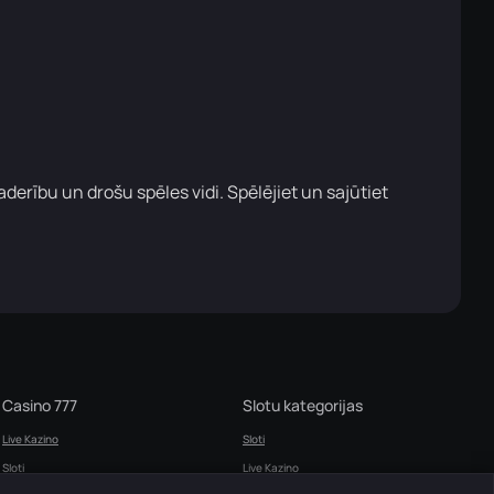
derību un drošu spēles vidi. Spēlējiet un sajūtiet
Casino 777
Slotu kategorijas
Live Kazino
Sloti
Sloti
Live Kazino