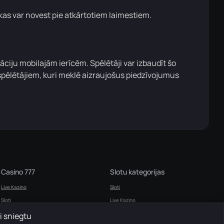
 kas var novest pie atkārtotiem laimestiem.
āciju mobilajām ierīcēm. Spēlētāji var izbaudīt šo
m spēlētājiem, kuri meklē aizraujošus piedzīvojumus
Casino 777
Slotu kategorijas
Live Kazino
Sloti
Sloti
Live Kazino
Bonusi un akcijas
i sniegtu