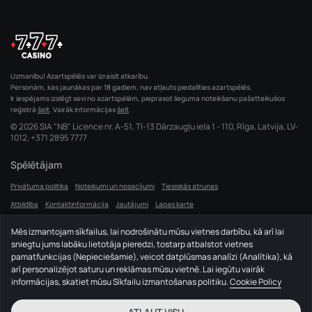
Uzmanību! Azartspēlēs var izraisīt atkarību.
Personām, kas jaunākas par 18 gadiem, nav atļauts piedalīties azartspēlēs.
Ir iespējams izslēgt sevi no azartspēlēm, pieprasot lieguma noteikšanu pašatteikušos
reģistrā
šeit
. Vairāk informācijas
šeit
.
© 2026 SIA "NB" Licence nr. A-51, TI-13 Dārzaugļu iela 1 - 110, Rīga, Latvija, LV-
1012,
+371 2895 7777
Spēlētājam
Privātuma politika
Noteikumi un nosacījumi
Tiesiskās atrunas
Atbildība
Kontaktinformācija
Jautājumi
Lapas karte
Mēs izmantojam sīkfailus, lai nodrošinātu mūsu vietnes darbību, kā arī lai
Casino 777
sniegtu jums labāku lietotāja pieredzi, tostarp atbalstot vietnes
Live Kazino
Sloti
Bonusi un akcijas
Sporta likmes
pamatfunkcijas (Nepieciešamie), veicot datplūsmas analīzi (Analītika), kā
arī personalizējot saturu un reklāmas mūsu vietnē. Lai iegūtu vairāk
Slotu kategorijas
informācijas, skatiet mūsu Sīkfailu izmantošanas politiku.
Cookie Policy
Sloti
Live Kazino