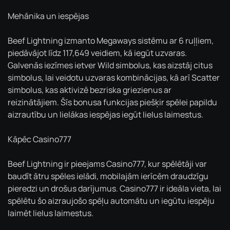
Mehānika un iespējas
Beef Lightning izmanto Megaways sistēmu ar 6 ruļļiem,
piedāvājot līdz 117,649 veidiem, kā iegūt uzvaras.
Galvenās iezīmes ietver Wild simbolus, kas aizstāj citus
simbolus, lai veidotu uzvaras kombinācijas, kā arī Scatter
simbolus, kas aktivizē bezriska griezienus ar
reizinātājiem. Šīs bonusa funkcijas piešķir spēlei papildu
aizrautību un lielākas iespējas iegūt lielus laimestus.
Kāpēc Casino777
Beef Lightning ir pieejams Casino777, kur spēlētāji var
baudīt ātru spēles ielādi, mobilajām ierīcēm draudzīgu
pieredzi un drošus darījumus. Casino777 ir ideāla vieta, lai
spēlētu šo aizraujošo spēļu automātu un iegūtu iespēju
laimēt lielus laimestus.