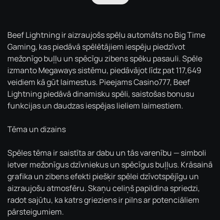
Beef Lightning ir aizraujošs spēļu automāts no Big Time
Gaming, kas piedāvā spēlētājiem iespēju piedzīvot
mežonīgo buļļu un spēcīgu zibens spēku pasauli. Spēle
izmanto Megaways sistēmu, piedāvājot līdz pat 117,649
veidiem kā gūt laimestus. Pieejams Casino777, Beef
Lightning piedāvā dinamisku spēli, saistošas bonusu
funkcijas un daudzas iespējas lieliem laimestiem.
Tēma un dizains
Spēles tēma ir saistīta ar dabu un tās varenību — simboli
ietver mežonīgus dzīvniekus un spēcīgus buļļus. Krāsainā
grafika un zibens efekti piešķir spēlei dzīvotspējīgu un
aizraujošu atmosfēru. Skaņu celiņš papildina spriedzi,
radot sajūtu, ka katrs grieziens ir pilns ar potenciāliem
pārsteigumiem.