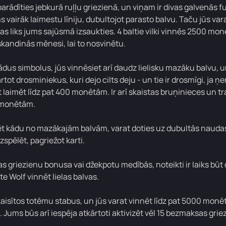
 parādīties jebkurā ruļļu griezienā, un viņam ir divas galvenās f
s vairāk laimestu līniju, dubultojot parasto balvu. Taču jūs varat 
as liks jums sajūsmā izsaukties. 4 baltie vilki vinnēs 2500 monē
eskandinās mēnesi, lai to nosvinētu.
nādus simbolus, jūs vinnēsiet arī daudz lielisku mazāku balvu,
rtot drosminiekus, kuri dejo cilts deju - un tie ir drosmīgi, ja ņ
t laimēt līdz pat 400 monētām. Ir arī skaistas bruņinieces un t
0 monētām.
lēt kādu no mazākajām balvām, varat doties uz dubultās naudas 
spēlēt, pagriežot karti.
 griezienu bonusa vai džekpotu medībās, noteikti ir laiks būt 
hite Wolf vinnēt lielas balvas.
zkaisītos totēmu stabus, un jūs varat vinnēt līdz pat 5000 mon
s. Jums būs arī iespēja atkārtoti aktivizēt vēl 15 bezmaksas grie