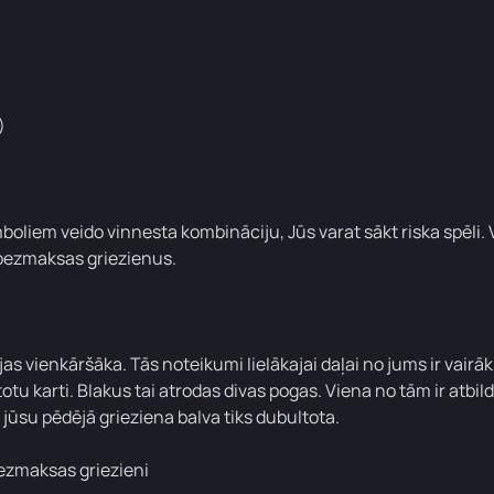
)
mboliem veido vinnesta kombināciju, Jūs varat sākt riska spēli.
 bezmaksas griezienus.
ējas vienkāršāka. Tās noteikumi lielākajai daļai no jums ir vairā
totu karti. Blakus tai atrodas divas pogas. Viena no tām ir atbil
i, jūsu pēdējā grieziena balva tiks dubultota.
ezmaksas griezieni