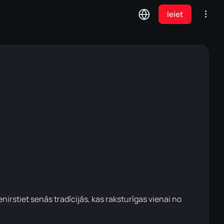
Ieiet
nirstiet senās tradīcijās, kas raksturīgas vienai no