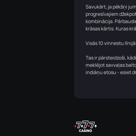
Savukārt, ja pēkšņi jums
progresīvajiem džekpotie
kombinācija. Pārbaudiet
krāsas kārtis. Kuras krā
Visās 10 vinnestu līni
Tas ir pārsteidzoši, kā
meklējot savvaļas balt
indiāņu etosu - esiet d