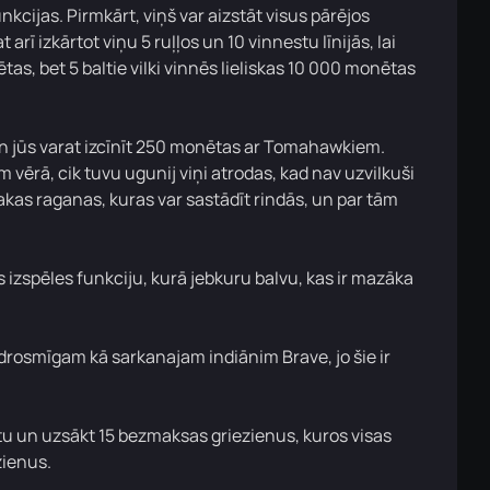
unkcijas. Pirmkārt, viņš var aizstāt visus pārējos
arī izkārtot viņu 5 ruļļos un 10 vinnestu līnijās, lai
tas, bet 5 baltie vilki vinnēs lieliskas 10 000 monētas
 un jūs varat izcīnīt 250 monētas ar Tomahawkiem.
em vērā, cik tuvu ugunij viņi atrodas, kad nav uzvilkuši
rakas raganas, kuras var sastādīt rindās, un par tām
izspēles funkciju, kurā jebkuru balvu, kas ir mazāka
drosmīgam kā sarkanajam indiānim Brave, jo šie ir
ētu un uzsākt 15 bezmaksas griezienus, kuros visas
zienus.