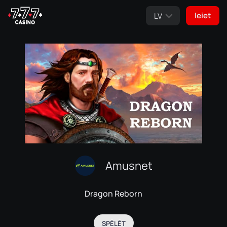
Ieiet
LV
Amusnet
Dragon Reborn
SPĒLĒT