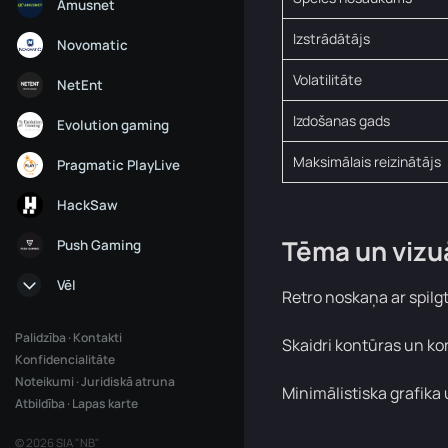
Amusnet
Izstrādātājs
Novomatic
Volatilitāte
NetEnt
Izdošanas gads
Evolution gaming
Maksimālais reizinātājs
Pragmatic PlayLive
HackSaw
Tēma un vizuā
Push Gaming
Vēl
Retro noskaņa ar spilg
Palidzība
·
Kontakti
Skaidri kontūras un kon
Konfidencialitāte
Noteikumi
·
Juridiskā atruna
Minimālistiska grafika
Atbildība
·
Lapas karte
© 2026 SIA "NB"