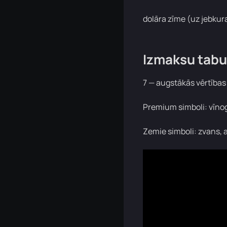
dolāra zīme (uz jebkura
Izmaksu tabu
7 — augstākās vērtības 
Premium simboli: vīnog
Zemie simboli: zvans, a