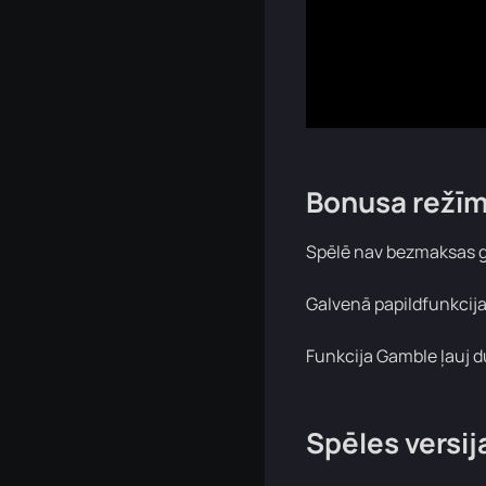
Bonusa režīm
Spēlē nav bezmaksas g
Galvenā papildfunkcija
Funkcija Gamble ļauj du
Spēles versij