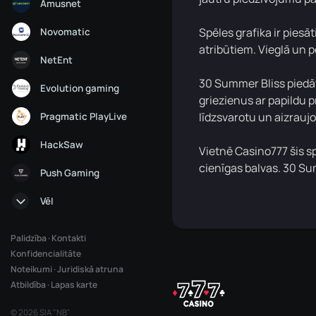
Amusnet
Spēles grafika ir pies
Novomatic
atribūtiem. Vieglā un 
NetEnt
30 Summer Bliss piedāv
Evolution gaming
griezienus ar papildu p
līdzsvarotu un aizrauj
Pragmatic PlayLive
HackSaw
Vietnē Casino777 šis sp
cienīgas balvas. 30 Su
Push Gaming
Vēl
Palidzība
·
Kontakti
Konfidencialitāte
Noteikumi
·
Juridiskā atruna
Atbildība
·
Lapas karte
© 2026 SIA "NB"